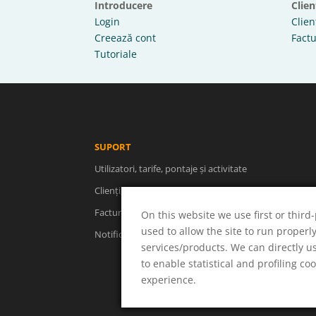
Introducere
Clien
Login
Clien
Creează cont
Factu
Tutoriale
SUPORT
Utilizatori, tarife, pontaje și activitate
Clienți, proiecte, cheltuieli, fluxuri de facturare
Facturare, rapoarte, descărcări, concedii
On this website we use first or third-
used to allow the site to run properl
Notificări, note, cont și abonament
services/products. We can directly u
to enable statistical and profiling co
experience.