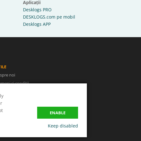
Aplicații
Desklogs PRO
DESKLOGS.com pe mobil
Desklogs APP
ILE
spre noi
rmeni și condiții
litica de confidențialitate
ly
NPC
ur
uționarea litigiilor
ot
ENABLE
Keep disabled