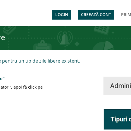
LOGIN
CREEAZĂ CONT
PRIM
re
 pentru un tip de zile libere existent.
re”
tori”, apoi fă click pe