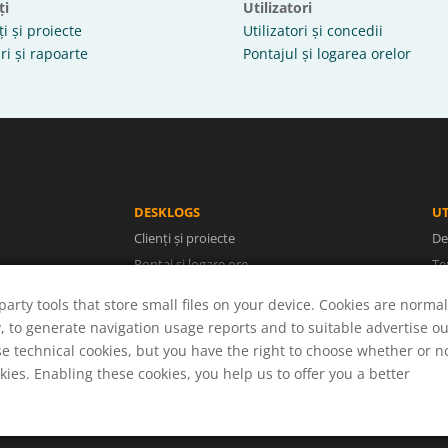
ți
Utilizatori
ți și proiecte
Utilizatori și concedii
ri și rapoarte
Pontajul și logarea orelor
DESKLOGS
UT
Clienți și proiecte
De
Pontaj și logare ore
Te
Facturi și rapoarte
Po
party tools that store small files on your device. Cookies are normal
Utilizatori și concedii
A
y, to generate navigation usage reports and to suitable advertise o
Sol
se technical cookies, but you have the right to choose whether or n
okies. Enabling these cookies, you help us to offer you a better
© 2026 DESKLOGS / Desklogs Tracking