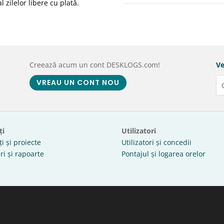
 zilelor libere cu plată.
Creează acum un cont DESKLOGS.com!
Ve
VREAU UN CONT NOU
ți
Utilizatori
ți și proiecte
Utilizatori și concedii
ri și rapoarte
Pontajul și logarea orelor