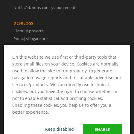
Notificări, note, cont și abonament
DESKLOGS
Clienți și proiecte
Pontaj și logare ore
Facturi și rapoarte
Utilizatori și concedii
On this website we use first or third-party tools that
store small files on your device. Cookies are normally
used to allow the site to run properly, to generate
UTILE
navigation usage reports and to suitable advertise our
Despre noi
services/products. We can directly use technical
Termeni și condiții
cookies, but you have the right to choose whether or
Politica de confidențialitate
not to enable statistical and profiling cookies.
ANPC
Enabling these cookies, you help us to offer you a
Soluționarea litigiilor
better experience.
Keep disabled
ENABLE