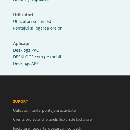
Utilizatori
Utilizatori și concedii
Pontajul și logarea orelor
Aplicații
Desklogs PRO
DESKLOGS.com pe mobil
Desklogs APP
SUPORT
Utilizatori, tarife, pontaje și activitate
Clienți, proiecte, cheltuieli, fluxuri de facturare
Facturare, rapoarte, descărcări, concedii