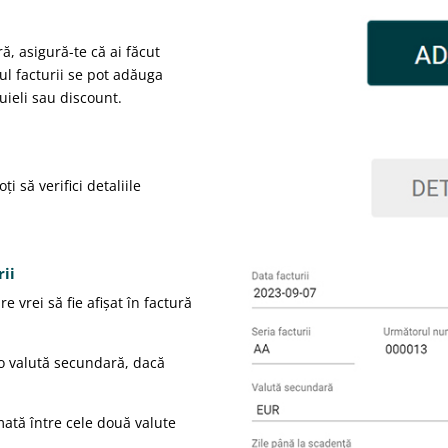
ă, asigură-te că ai făcut
ul facturii se pot adăuga
tuieli sau discount.
 să verifici detaliile
rii
e vrei să fie afișat în factură
ă o valută secundară, dacă
omată între cele două valute