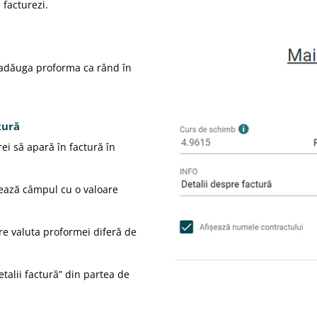
 facturezi.
a adăuga proforma ca rând în
tură
rei să apară în factură în
tează câmpul cu o valoare
are valuta proformei diferă de
etalii factură” din partea de