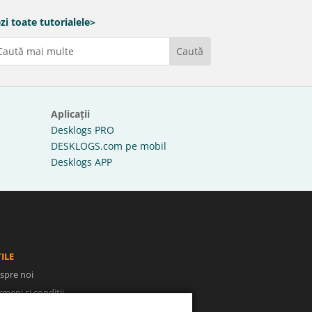
zi toate tutorialele>
Aplicații
Desklogs PRO
DESKLOGS.com pe mobil
Desklogs APP
ILE
spre noi
rmeni și condiții
litica de confidențialitate