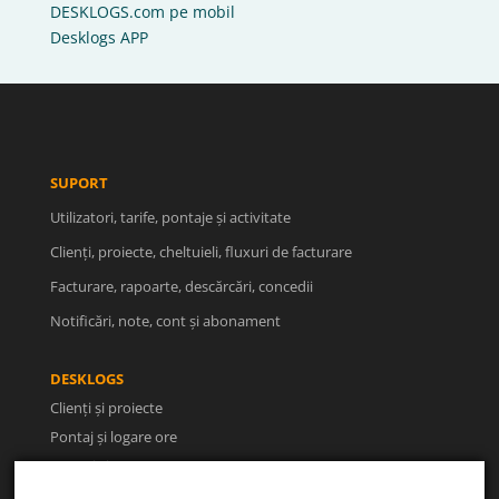
DESKLOGS.com pe mobil
Desklogs APP
SUPORT
Utilizatori, tarife, pontaje și activitate
Clienți, proiecte, cheltuieli, fluxuri de facturare
Facturare, rapoarte, descărcări, concedii
Notificări, note, cont și abonament
DESKLOGS
Clienți și proiecte
Pontaj și logare ore
Facturi și rapoarte
Utilizatori și concedii