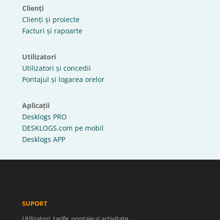
Clienți
Clienți și proiecte
Facturi și rapoarte
Utilizatori
Utilizatori și concedii
Pontajul și logarea orelor
Aplicații
Desklogs PRO
DESKLOGS.com pe mobil
Desklogs APP
SUPORT
Utilizatori, tarife, pontaje și activitate