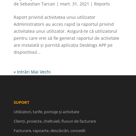
de
Sebastian Tarcan
|
mart. 31, 2021
|
Reports
Raport privind activitatea unui utilizator
Administratorii au acces rapid la raportul privind
activitatea unui utilizator. Asigură-te că utilizatorul
pentru care vrei să fie generat raportul de activitate
are instalată și pornită aplicația Desklogs APP pe
dispozitivul...
« Intrări Mai Vechi
SUPORT
Utilizatori, tarife, pontaje și activitate
Clienți, proiecte, cheltuieli, fluxuri de facturare
Facturare, rapoarte, descărcări, concedii