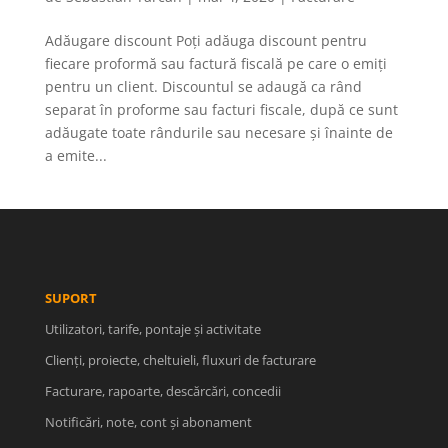
Adăugare discount Poți adăuga discount pentru
fiecare proformă sau factură fiscală pe care o emiți
pentru un client. Discountul se adaugă ca rând
separat în proforme sau facturi fiscale, după ce sunt
adăugate toate rândurile sau necesare și înainte de
a emite...
SUPORT
Utilizatori, tarife, pontaje și activitate
Clienți, proiecte, cheltuieli, fluxuri de facturare
Facturare, rapoarte, descărcări, concedii
Notificări, note, cont și abonament