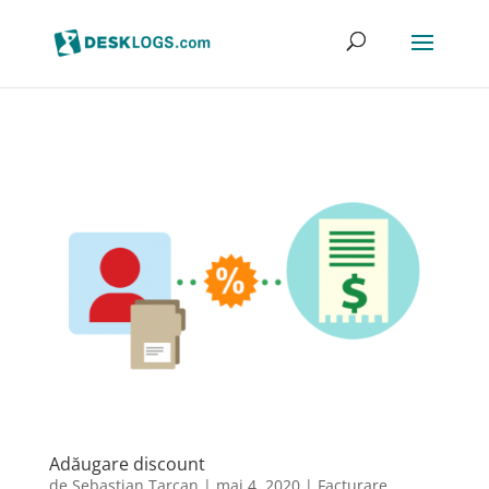
Adăugare discount
de
Sebastian Tarcan
|
mai 4, 2020
|
Facturare