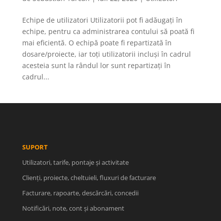
Echipe de utilizatori Utilizatorii pot fi adăugați în
echipe, pentru ca administrarea contului să poată fi
mai eficientă. O echipă poate fi repartizată în
dosare/proiecte, iar toți utilizatorii incluși în cadrul
acesteia sunt la rândul lor sunt repartizați în
cadrul...
SUPORT
Utilizatori, tarife, pontaje și activitate
Clienți, proiecte, cheltuieli, fluxuri de facturare
Facturare, rapoarte, descărcări, concedii
Notificări, note, cont și abonament