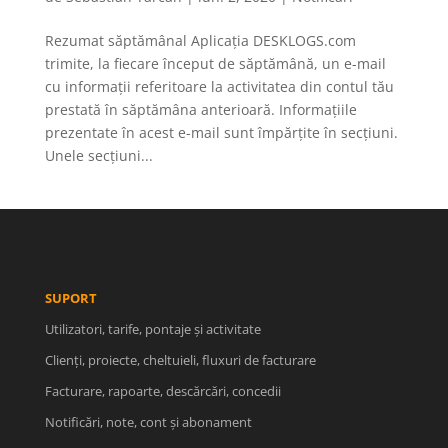
Rezumat săptămânal Aplicația DESKLOGS.com
trimite, la fiecare început de săptămână, un e-mail
cu informații referitoare la activitatea din contul tău
prestată în săptămâna anterioară. Informațiile
prezentate în acest e-mail sunt împărțite în secțiuni.
Unele secțiuni...
SUPORT
Utilizatori, tarife, pontaje și activitate
Clienți, proiecte, cheltuieli, fluxuri de facturare
Facturare, rapoarte, descărcări, concedii
Notificări, note, cont și abonament