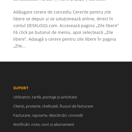
Adăugare cerere de concediu Cererile pentru zile
libere se depun și se soluționează online, direct în
contul DESKLOGS.com. Accesează pagina „Zile libere”
Fă click pe butonul de meniu, apoi selectează „Zile
libere”. Adaugă o cerere pentru zile libere În pagina
„Zile...
SUPORT
Utilizatori, tarife, pontaje și activitate
Clienți, proiecte, cheltuieli, fluxuri de facturare
Facturare, rapoarte, descărcări, concedii
Notificări, note, cont și abonament