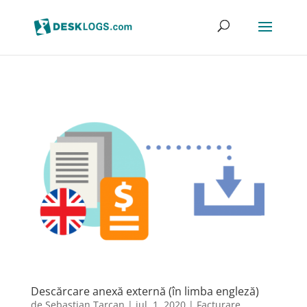
Descărcare anexă externă (în limba engleză)
de
Sebastian Tarcan
|
iul. 1, 2020
|
Facturare