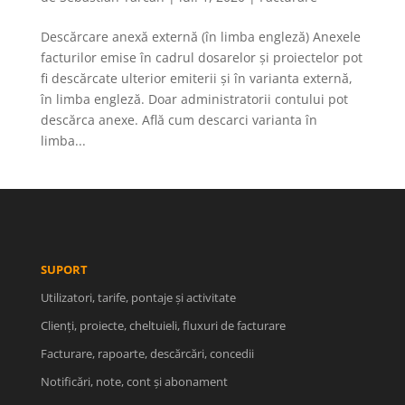
Descărcare anexă externă (în limba engleză) Anexele
facturilor emise în cadrul dosarelor și proiectelor pot
fi descărcate ulterior emiterii și în varianta externă,
în limba engleză. Doar administratorii contului pot
descărca anexe. Află cum descarci varianta în
limba...
SUPORT
Utilizatori, tarife, pontaje și activitate
Clienți, proiecte, cheltuieli, fluxuri de facturare
Facturare, rapoarte, descărcări, concedii
Notificări, note, cont și abonament