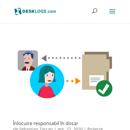
Înlocuire responsabil în dosar
de
Sebastian Tarcan
|
apr. 27, 2020
|
Proiecte