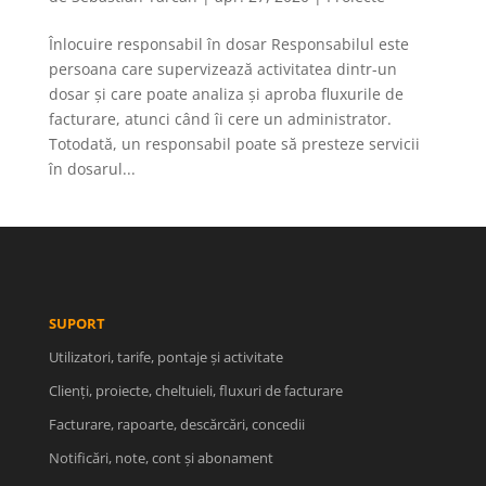
Înlocuire responsabil în dosar Responsabilul este
persoana care supervizează activitatea dintr-un
dosar și care poate analiza și aproba fluxurile de
facturare, atunci când îi cere un administrator.
Totodată, un responsabil poate să presteze servicii
în dosarul...
SUPORT
Utilizatori, tarife, pontaje și activitate
Clienți, proiecte, cheltuieli, fluxuri de facturare
Facturare, rapoarte, descărcări, concedii
Notificări, note, cont și abonament