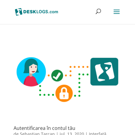
Autentificarea în contul tău
de
Sebastian Tarcan
|
iul. 13, 2020
|
Interfață