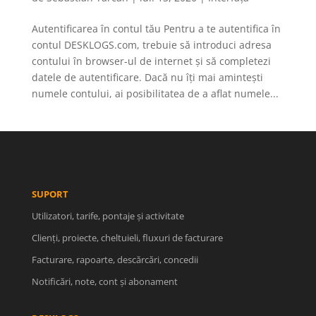
Autentificarea în contul tău Pentru a te autentifica în
contul DESKLOGS.com, trebuie să introduci adresa
contului în browser-ul de internet și să completezi
datele de autentificare. Dacă nu îți mai amintești
numele contului, ai posibilitatea de a aflat numele...
SUPORT
Utilizatori, tarife, pontaje și activitate
Clienți, proiecte, cheltuieli, fluxuri de facturare
Facturare, rapoarte, descărcări, concedii
Notificări, note, cont și abonament