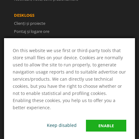
DESKLOGS
Clienți și proiecte
Pontaj și logare ore
Facturi și rapoarte
Utilizatori și concedii
On this website we use first or third-party tools that
store small files on your device. Cookies are normally
used to allow the site to run properly, to generate
UTILE
navigation usage reports and to suitable advertise our
Despre noi
services/products. We can directly use technical
Termeni și condiții
cookies, but you have the right to choose whether or
Politica de confidențialitate
not to enable statistical and profiling cookies.
ANPC
Enabling these cookies, you help us to offer you a
Soluționarea litigiilor
better experience.
Keep disabled
ENABLE
© 2026 DESKLOGS / Desklogs Tracking