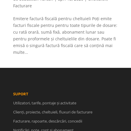
Facturare
Emitere factură fiscală pentru cheltuieli Poți emite
facturi fiscale pentru pentru toate tipurile de dosare:
cu rată orară, sumă fixă, abonament lunar sau
pentru proformele și cheltuielile din dosare. Poate fi
emisă o singură factură fiscală care să conțină mai
multe...
SUPORT
Utilizatori, tarife, pontaje și activitate
Clienți, proiecte, cheltuieli, fluxuri de facturare
Facturare, rapoarte, descărcări, concedii
Notificări, note, cont și abonament