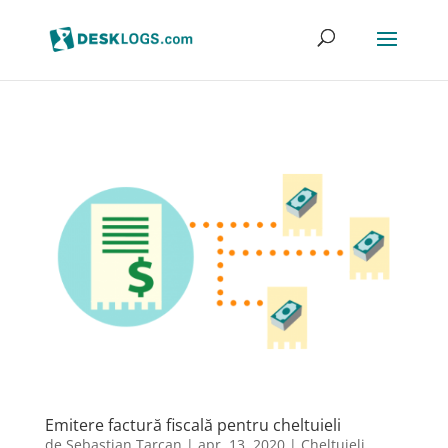
Emitere factură fiscală pentru cheltuieli
de
Sebastian Tarcan
|
apr. 13, 2020
|
Cheltuieli
,