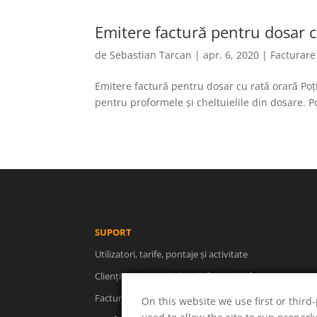
Emitere factură pentru dosar c
de
Sebastian Tarcan
|
apr. 6, 2020
|
Facturare
Emitere factură pentru dosar cu rată orară Poți
pentru proformele și cheltuielile din dosare. Po
SUPORT
Utilizatori, tarife, pontaje și activitate
Clienți, proiecte, cheltuieli, fluxuri de facturare
Facturare, rapoarte, descărcări, concedii
On this website we use first or third-