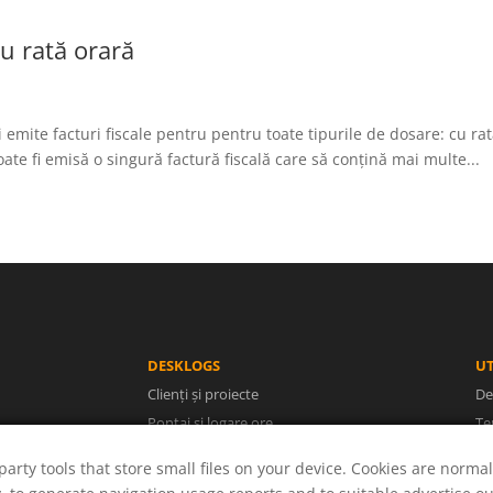
u rată orară
 emite facturi fiscale pentru pentru toate tipurile de dosare: cu r
ate fi emisă o singură factură fiscală care să conțină mai multe...
DESKLOGS
UT
Clienți și proiecte
De
Pontaj și logare ore
Te
Facturi și rapoarte
Po
party tools that store small files on your device. Cookies are normal
Utilizatori și concedii
A