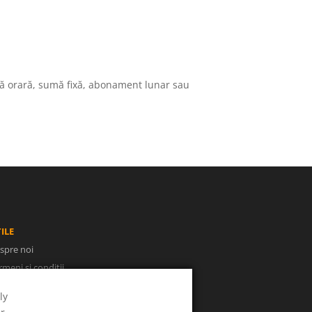
ată orară, sumă fixă, abonament lunar sau
ILE
spre noi
rmeni și condiții
litica de confidențialitate
ly
NPC