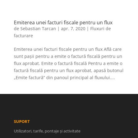
Emiterea unei facturi fiscale pentru un flux
de
Sebastian Tarcan
|
apr. 7, 2020
|
Fluxuri de
facturare
Emiterea unei facturi fiscale pentru un flux Află care
sunt pașii pentru a emite o factură fiscală pentru un
flux aprobat. Emite o factură fiscală Pentru a emite o
factură fiscală pentru un flux aprobat, apasă butonul
„Emite factură” din panoul principal al fluxului....
SUPORT
Utilizatori, tarife, pontaje și activitate