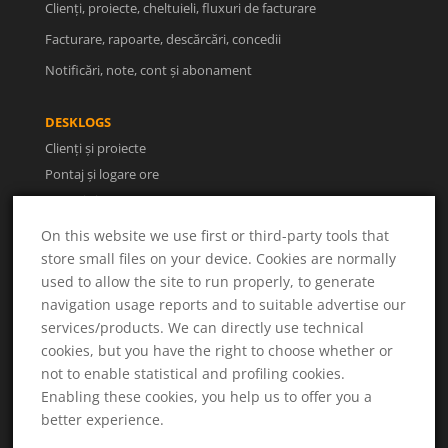
Clienți, proiecte, cheltuieli, fluxuri de facturare
Facturare, rapoarte, descărcări, concedii
Notificări, note, cont și abonament
DESKLOGS
Clienți și proiecte
Pontaj și logare ore
Facturi și rapoarte
Utilizatori și concedii
On this website we use first or third-party tools that
store small files on your device. Cookies are normally
used to allow the site to run properly, to generate
UTILE
navigation usage reports and to suitable advertise our
Despre noi
services/products. We can directly use technical
Termeni și condiții
cookies, but you have the right to choose whether or
Politica de confidențialitate
not to enable statistical and profiling cookies.
ANPC
Enabling these cookies, you help us to offer you a
Soluționarea litigiilor
better experience.