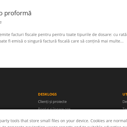
 o proformă
e
emite facturi fiscale pentru pentru toate tipurile de dosare: cu ra
ate fi emisă o singură factură fiscală care să conțină mai multe...
DESKLOGS
UT
Clienți și proiecte
De
Pontaj și logare ore
Te
Facturi și rapoarte
Po
party tools that store small files on your device. Cookies are normal
Utilizatori și concedii
A