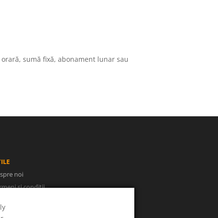
tă orară, sumă fixă, abonament lunar sau
ILE
spre noi
rmeni și condiții
litica de confidențialitate
ly
NPC