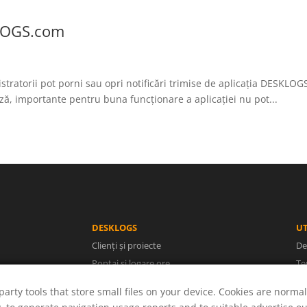
KLOGS.com
tratorii pot porni sau opri notificări trimise de aplicația DESKLOG
ză, importante pentru buna funcționare a aplicației nu pot...
DESKLOGS
UT
Clienți și proiecte
De
Pontaj și logare ore
Te
Facturi și rapoarte
Po
party tools that store small files on your device. Cookies are normal
Utilizatori și concedii
A