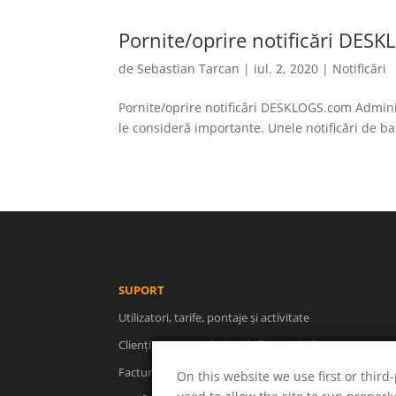
Pornite/oprire notificări DES
de
Sebastian Tarcan
|
iul. 2, 2020
|
Notificări
Pornite/oprire notificări DESKLOGS.com Adminis
le consideră importante. Unele notificări de ba
SUPORT
Utilizatori, tarife, pontaje și activitate
Clienți, proiecte, cheltuieli, fluxuri de facturare
Facturare, rapoarte, descărcări, concedii
On this website we use first or third-