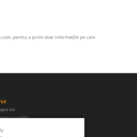
S.com, pentru a primi doar informațiile pe care
ILE
spre noi
rmeni și condiții
litica de confidențialitate
ly
NPC