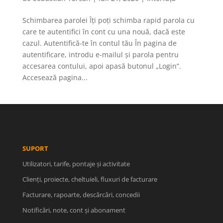
Schimbarea parolei Îți poți schimba rapid parola cu
care te autentifici în cont cu una nouă, dacă este
cazul. Autentifică-te în contul tău În pagina de
autentificare, introdu e-mailul și parola pentru
accesarea contului, apoi apasă butonul „Login”.
Accesează pagina...
SUPORT
Utilizatori, tarife, pontaje și activitate
Clienți, proiecte, cheltuieli, fluxuri de facturare
Facturare, rapoarte, descărcări, concedii
Notificări, note, cont și abonament