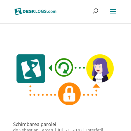
Schimbarea parolei
de
Sebastian Tarcan
|
iul. 21, 2020
|
Interfață