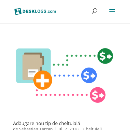
Adăugare nou tip de cheltuială
de
Sebastian Tarcan
|
iul. 2, 2020
|
Cheltuieli