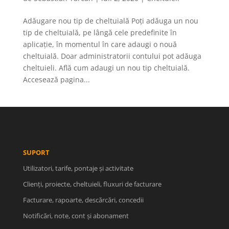
Adăugare nou tip de cheltuială Poți adăuga un nou
tip de cheltuială, pe lângă cele predefinite în
aplicație, în momentul în care adaugi o nouă
cheltuială. Doar administratorii contului pot adăuga
cheltuieli. Află cum adaugi un nou tip cheltuială.
Accesează pagina...
SUPORT
Utilizatori, tarife, pontaje și activitate
Clienți, proiecte, cheltuieli, fluxuri de facturare
Facturare, rapoarte, descărcări, concedii
Notificări, note, cont și abonament