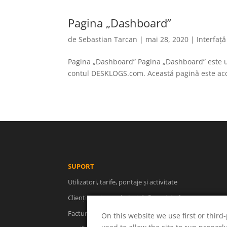
Pagina „Dashboard”
de
Sebastian Tarcan
|
mai 28, 2020
|
Interfață
Pagina „Dashboard” Pagina „Dashboard” este un
contul DESKLOGS.com. Această pagină este acces
SUPORT
Utilizatori, tarife, pontaje și activitate
Clienți, proiecte, cheltuieli, fluxuri de facturare
Facturare, rapoarte, descărcări, concedii
On this website we use first or third-