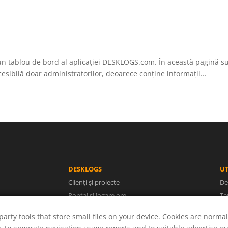
 tablou de bord al aplicației DESKLOGS.com. În această pagină sunt
ibilă doar administratorilor, deoarece conține informații...
DESKLOGS
UT
Clienți și proiecte
De
Pontaj și logare ore
Te
Facturi și rapoarte
Po
party tools that store small files on your device. Cookies are normal
Utilizatori și concedii
A