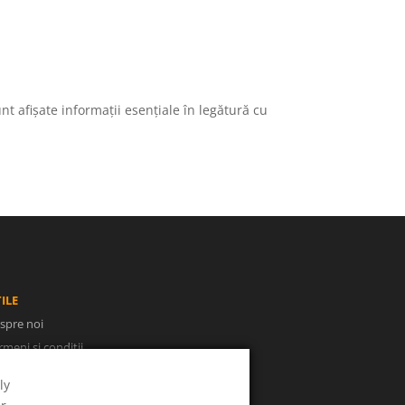
 afișate informații esențiale în legătură cu
ILE
spre noi
rmeni și condiții
litica de confidențialitate
ly
NPC