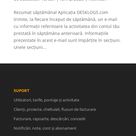
Rezumat săptămânal Aplicația DESKLOGS.com
trimite, la fiecare început de săptămână, un e-mail
cu informații referitoare la activitatea din contul tău
prestată în săptămâna anterioară. Informațiile
prezentate în acest e-mail sunt împărțite în secțiuni.
Unele secțiuni...
SUPORT
Utilizatori, tarife, pontaje și activitate
Clienți, proiecte, cheltuieli, fluxuri de facturare
Facturare, rapoarte, descărcări, concedii
Notificări, note, cont și abonament