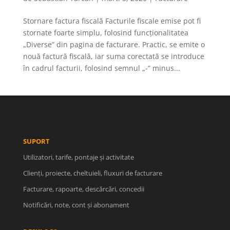
Stornare factura fiscală Facturile fiscale emise pot fi
stornate foarte simplu, folosind funcționalitatea
„Diverse” din pagina de facturare. Practic, se emite o
nouă factură fiscală, iar suma corectată se introduce
în cadrul facturii, folosind semnul „-” minus...
SUPORT
Utilizatori, tarife, pontaje și activitate
Clienți, proiecte, cheltuieli, fluxuri de facturare
Facturare, rapoarte, descărcări, concedii
Notificări, note, cont și abonament