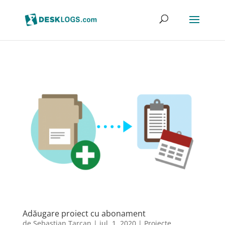
Adăugare proiect cu abonament
de
Sebastian Tarcan
|
iul. 1, 2020
|
Proiecte