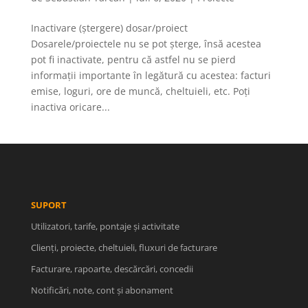
Inactivare (ștergere) dosar/proiect
Dosarele/proiectele nu se pot șterge, însă acestea
pot fi inactivate, pentru că astfel nu se pierd
informații importante în legătură cu acestea: facturi
emise, loguri, ore de muncă, cheltuieli, etc. Poți
inactiva oricare...
SUPORT
Utilizatori, tarife, pontaje și activitate
Clienți, proiecte, cheltuieli, fluxuri de facturare
Facturare, rapoarte, descărcări, concedii
Notificări, note, cont și abonament