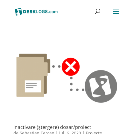
Inactivare (ștergere) dosar/proiect
de
Sebastian Tarcan
|
iul. 6, 2020
|
Proiecte