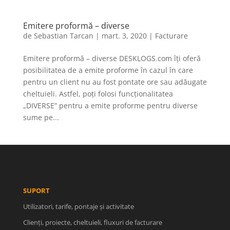
Emitere proformă – diverse
de
Sebastian Tarcan
|
mart. 3, 2020
|
Facturare
Emitere proformă – diverse DESKLOGS.com îți oferă
posibilitatea de a emite proforme în cazul în care
pentru un client nu au fost pontate ore sau adăugate
cheltuieli. Astfel, poți folosi funcționalitatea
„DIVERSE” pentru a emite proforme pentru diverse
sume pe...
SUPORT
Utilizatori, tarife, pontaje și activitate
Clienți, proiecte, cheltuieli, fluxuri de facturare