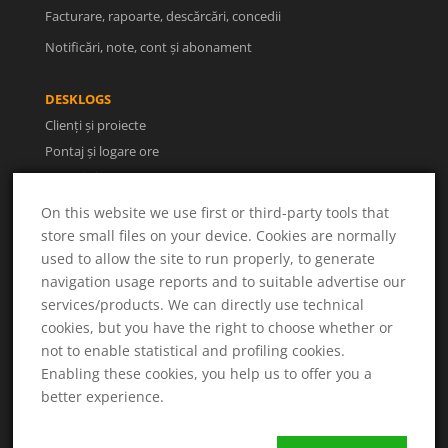
Facturare, rapoarte, descărcări, concedii
Notificări, note, cont și abonament
DESKLOGS
Clienți și proiecte
Pontaj și logare ore
Facturi și rapoarte
Utilizatori și concedii
On this website we use first or third-party tools that
store small files on your device. Cookies are normally
used to allow the site to run properly, to generate
UTILE
navigation usage reports and to suitable advertise our
Despre noi
services/products. We can directly use technical
Termeni și condiții
cookies, but you have the right to choose whether or
Politica de confidențialitate
not to enable statistical and profiling cookies.
ANPC
Enabling these cookies, you help us to offer you a
Soluționarea litigiilor
better experience.