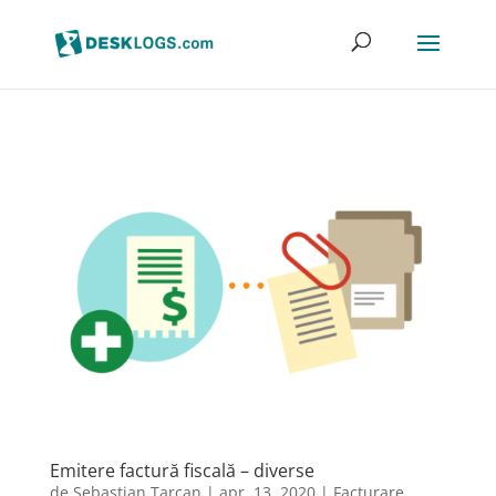
Emitere factură fiscală – diverse
de
Sebastian Tarcan
|
apr. 13, 2020
|
Facturare