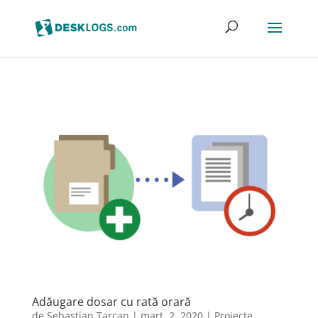
Adăugare dosar cu rată orară
de
Sebastian Tarcan
|
mart. 2, 2020
|
Proiecte