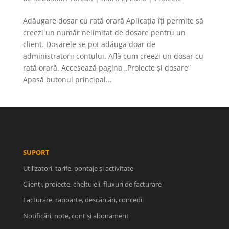
Adăugare dosar cu rată orară Aplicația îți permite să
creezi un număr nelimitat de dosare pentru un
client. Dosarele se pot adăuga doar de
administratorii contului. Află cum creezi un dosar cu
rată orară. Accesează pagina „Proiecte și dosare”
Apasă butonul principal...
SUPORT
Utilizatori, tarife, pontaje și activitate
Clienți, proiecte, cheltuieli, fluxuri de facturare
Facturare, rapoarte, descărcări, concedii
Notificări, note, cont și abonament