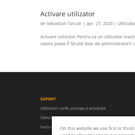
Activare utilizator
de
Sebastian Tarcan
|
apr. 27, 2020
|
Utilizato
Activare utilizator Pentru ca un utilizator inac
setare poate fi făcută doar de administratorii c
SUPORT
Utilizatori, tarife, pontaje și activitate
Clienți, proiecte, cheltuieli, fluxuri de facturare
Facturare, rapoarte, descărcări, concedii
On this website we use first or third-