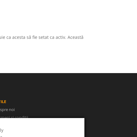
ie ca acesta să fie setat ca activ. Această
ILE
spre noi
rmeni și condiții
litica de confidențialitate
ly
NPC