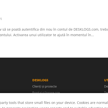
ri
tiv să se poată autentifica din nou în contul de DESKLOGS.com, trebu
ontului. Activarea unui utilizator te ajută în momentul în...
DESKLOGS
UT
Clienți și proiecte
De
Pontaj și logare ore
Te
Facturi și rapoarte
Po
party tools that store small files on your device. Cookies are normal
Utilizatori și concedii
A