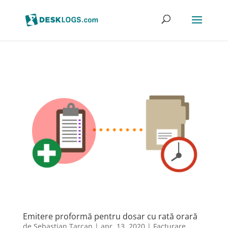
Emitere proformă pentru dosar cu rată orară
de
Sebastian Tarcan
|
apr. 13, 2020
|
Facturare