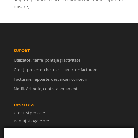
dosare,...
SUPORT
Utilizatori, tarife, pontaje și activitate
Clienți, proiecte, cheltuieli, fluxuri de facturare
Facturare, rapoarte, descărcări, concedii
Notificări, note, cont și abonament
DESKLOGS
Clienți și proiecte
Pontaj și logare ore
Facturi și rapoarte
Utilizatori și concedii